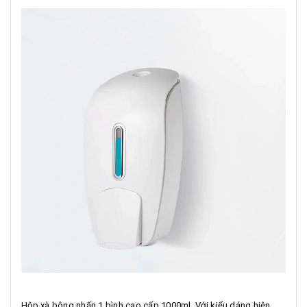
Hộp xà bông nhấn 1 bình cao cấp 1000ml .Với kiểu dáng hiện