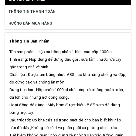
THÔNG TIN THANH TOÁN
HƯỚNG DẪN MUA HÀNG
Thông Tin Sản Phẩm
Tên sản phâm : Hộp xà bông nhấn 1 bình cao cấp 1000ml
Tính năng: Hộp dùng để đựng dầu gội , sữa tắm , nước rửa tay
gắn trong nhà vệ sinh .
Chất liệu : Được làm bằng nhựa ABS , có khả năng chống va đập,
độ cứng cao và chống ăn mòn.
Dung tích lớn : Hộp chứa 1000ml chất lỏng xà phòng hoàn toàn,
đủ lớn cho những nơi công cộng.
Hoạt động dễ dàng : Máy bơm được thiết kế để bơm dễ dàng
bằng một tay.
Cấu trúc tốt: Có khe cửa sổ trong suốt để cho bạn biết khi nào
cần đổ đầy ,Không có rò rỉ và phân phối xà phòng chính xác.
Tiết kiệm không gian : hộp đựng xà phòng gắn trên tường, giúp