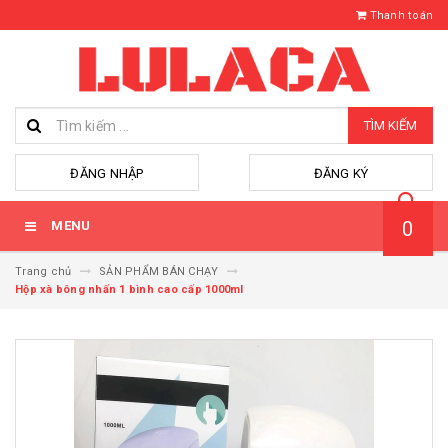
Thanh toán
TÌM KIẾM
hoặc
ĐĂNG NHẬP
ĐĂNG KÝ
0
MENU
Trang chủ
SẢN PHẨM BÁN CHẠY
Hộp xà bông nhấn 1 bình cao cấp 1000ml