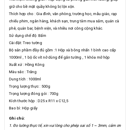
giữ cho bề mặt quầy không bị lộn xộn.
Thích hợp cho : Gia đình, văn phòng, trường học, mẫu giáo, rạp
chiếu phim, ngân hàng, khách sạn, trung tâm mua sắm, quán cà
phê, quán bar, bệnh viện, và nhiều nơi công cộng khác.
Sử dụng chế độ: Bấm
Cài đặt: Treo tường
Bộ sản phầm đầy đủ gồm :1 Hộp xà bông nhấn 1 bình cao cấp
1000ml , 1 bộ ốc vít nở dùng để gắn tường , 1 khóa mở hộp
Xuất xứ : Hồng Kông
Màu sắc : Trắng
Dung tích : 1000ml
Trọng lượng thực : 500g
Trọng lượng đóng gói : 700g
Kích thước hộp : D25 x R11 x C12,5
Bao bì: Hộp giấy
Ghi chú:
1. Đo lường thực tế, xin vui lòng cho phép sai số 1 ~ 3mm, cảm ơn