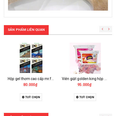
SẢN PHẨM LIÊN QUAN
Hộp gel thơm cao cấp mr.fresh 290g
Viên giặt golden king hộp 32 viên
80.000₫
95.000₫
TUỲ CHỌN
TUỲ CHỌN