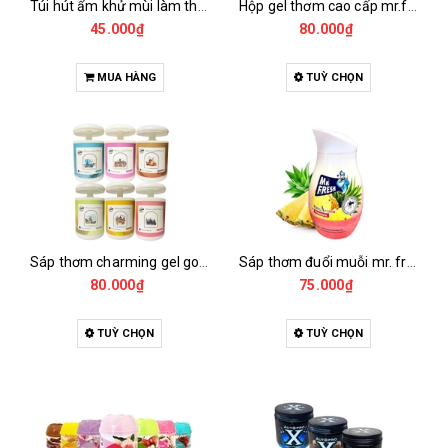
Túi hút ẩm khử mùi làm thơm hando 360g (2 gói x 180g, hút nước 800ml)
Hộp gel thơm cao cấp mr.fresh 290g
45.000₫
80.000₫
MUA HÀNG
TUỲ CHỌN
Sáp thơm charming gel goldenking 240g
Sáp thơm đuổi muỗi mr. fresh 200g
80.000₫
75.000₫
TUỲ CHỌN
TUỲ CHỌN