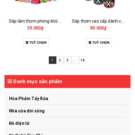
Sáp làm thơm phòng khử mùi hôi, ẩm mốc hando 87g
Sáp thơm cao cấp dành cho xe hơi autopro 220g
39.000₫
89.000₫
TUỲ CHỌN
TUỲ CHỌN
1
2
3
...
18
Danh mục sản phẩm
Hóa Phẩm Tẩy Rửa
Nhà cửa đời sống
Đồ điện tử