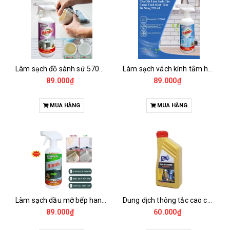
Làm sạch đồ sành sứ 570ml
Làm sạch vách kính tắm hando 570ml
89.000₫
89.000₫
MUA HÀNG
MUA HÀNG
Làm sạch dầu mỡ bếp hando 570ml
Dung dịch thông tắc cao cấp mr.fresh 800ml
89.000₫
60.000₫