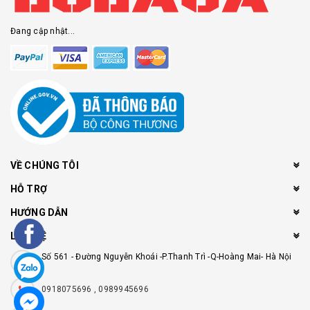
Đang cập nhật...
VỀ CHÚNG TÔI
HỖ TRỢ
HƯỚNG DẪN
LIÊN HỆ
Số 561 - Đường Nguyễn Khoái -P.Thanh Trì -Q-Hoàng Mai- Hà Nội
0918075696 , 0989945696