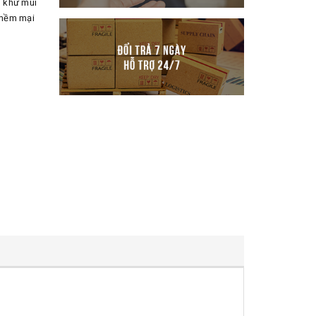
, khử mùi
 mềm mại