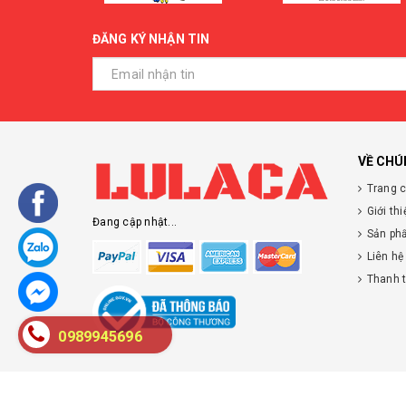
ĐĂNG KÝ NHẬN TIN
VỀ CHÚ
Trang 
Giới thi
Đang cập nhật...
Sản ph
Liên hệ
Thanh 
0989945696
© Bản quyền thuộc về
Lulaca
|
Cung cấp bởi
Sapo