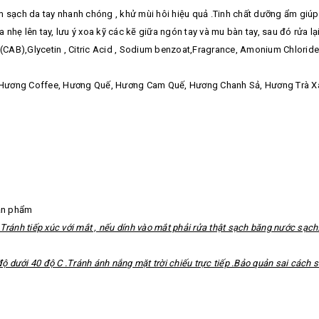
m sạch da tay nhanh chóng , khử mùi hôi hiệu quả .Tinh chất dưỡng ẩm giúp
nhẹ lên tay, lưu ý xoa kỹ các kẽ giữa ngón tay và mu bàn tay, sau đó rửa l
AB),Glycetin , Citric Acid , Sodium benzoat,Fragrance, Amonium Chloride ,
 Hương Coffee, Hương Quế, Hương Cam Quế, Hương Chanh Sả, Hương Trà 
sản phẩm
Tránh tiếp xúc với mắt , nếu dính vào mắt phải rửa thật sạch băng nước sạc
ộ dưới 40 độ C .Tránh ánh nắng mặt trời chiếu trực tiếp .Bảo quản sai các