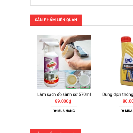
SẢN PHẨM LIÊN QUAN
Làm sạch đồ sành sứ 570ml
89.000₫
80.0
MUA HÀNG
MUA