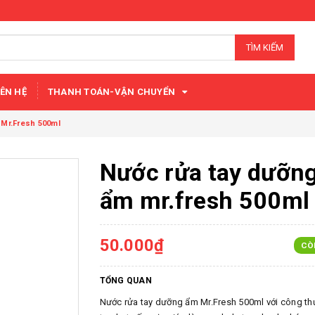
TÌM KIẾM
IÊN HỆ
THANH TOÁN-VẬN CHUYỂN
 Mr.Fresh 500ml
Nước rửa tay dưỡn
ẩm mr.fresh 500ml
50.000₫
CÒ
TỔNG QUAN
Nước rửa tay dưỡng ẩm Mr.Fresh 500ml với công th