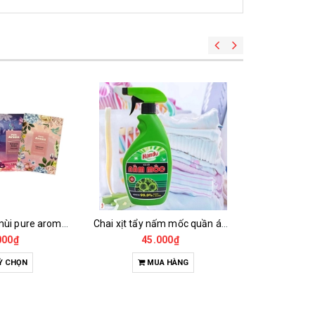
Túi thơm khử mùi pure aroma 26g
Chai xịt tẩy nấm mốc quần áo đa năng 500ml hando
000₫
45.000₫
69
Ỳ CHỌN
MUA HÀNG
T