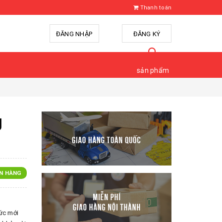
Thanh toán
ĐĂNG NHẬP
hoặc
ĐĂNG KÝ
sản phẩm
g
N HÀNG
ức mới