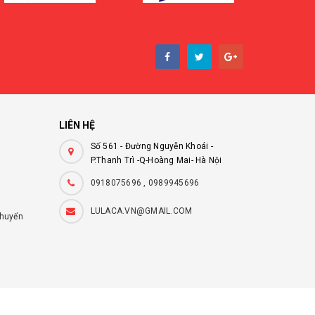
LIÊN HỆ
Số 561 - Đường Nguyễn Khoái -
P.Thanh Trì -Q-Hoàng Mai- Hà Nội
0918075696 , 0989945696
LULACA.VN@GMAIL.COM
chuyển