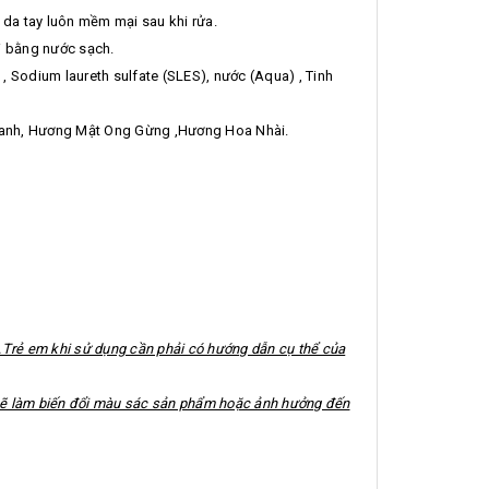
 da tay luôn mềm mại sau khi rửa.
ại bằng nước sạch.
 Sodium laureth sulfate (SLES), nước (Aqua) , Tinh
Xanh, Hương Mật Ong Gừng ,Hương Hoa Nhài.
h.Trẻ em khi sử dụng cần phải có hướng dẫn cụ thể của
h sẽ làm biến đổi màu sác sản phẩm hoặc ảnh hưởng đến