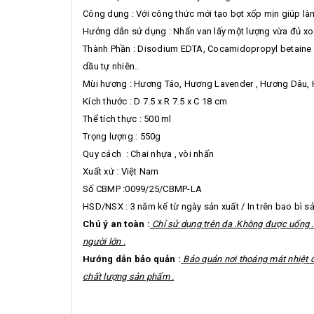
Công dụng : Với công thức mới tạo bọt xốp mịn giúp là
Hướng dẫn sử dụng : Nhấn van lấy một lượng vừa đủ xoa 
Thành Phần : Disodium EDTA, Cocamidopropyl betaine (C
dầu tự nhiên..
Mùi hương : Hương Táo, Hương Lavender , Hương Dâu,
Kích thước : D 7.5 x R 7.5 x C 18 cm
Thể tích thực : 500 ml
Trọng lượng : 550g
Quy cách : Chai nhựa , vòi nhấn
Xuất xứ : Việt Nam
Số CBMP :0099/25/CBMP-LA
HSD/NSX : 3 năm kể từ ngày sản xuất / In trên bao bì 
Chú ý an toàn :
Chỉ sử dụng trên da .Không được uống .
người lớn .
Hướng dẫn bảo quản :
Bảo quản nơi thoáng mát nhiệt đ
chất lượng sản phẩm .