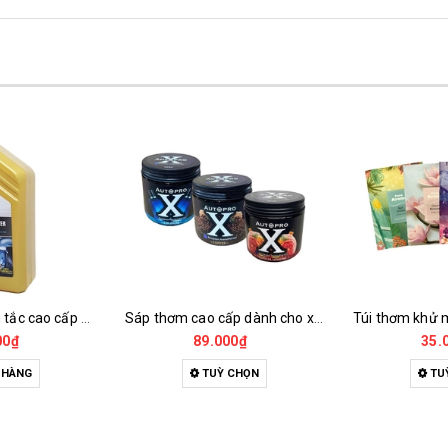
Dung dịch thông tắc cao cấp mr.fresh 800ml
Sáp thơm cao cấp dành cho xe hơi autopro 220g
00₫
89.000₫
35.
 HÀNG
TUỲ CHỌN
TU