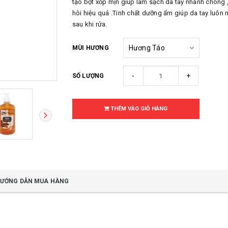
tạo bọt xốp mịn giúp làm sạch da tay nhanh chóng 
hôi hiệu quả .Tinh chất dưỡng ẩm giúp da tay luôn
sau khi rửa.
MÙI HƯƠNG
-
+
SỐ LƯỢNG
THÊM VÀO GIỎ HÀNG
ƯỚNG DẪN MUA HÀNG