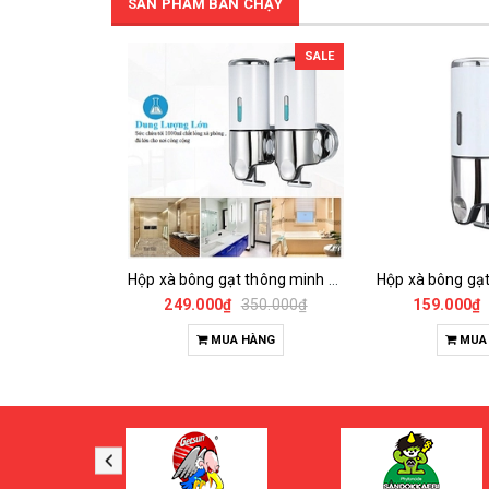
SẢN PHẨM BÁN CHẠY
SALE
Hộp xà bông gạt thông minh 2 bình 1000ml
249.000₫
350.000₫
159.000₫
MUA HÀNG
MUA