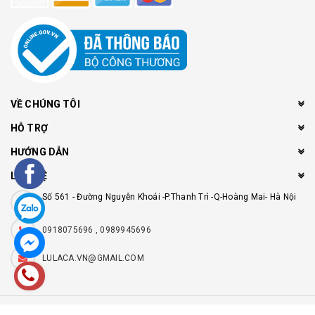
VỀ CHÚNG TÔI
HỖ TRỢ
HƯỚNG DẪN
LIÊN HỆ
Số 561 - Đường Nguyễn Khoái -P.Thanh Trì -Q-Hoàng Mai- Hà Nội
0918075696 , 0989945696
LULACA.VN@GMAIL.COM
© Bản quyền thuộc về
Lulaca