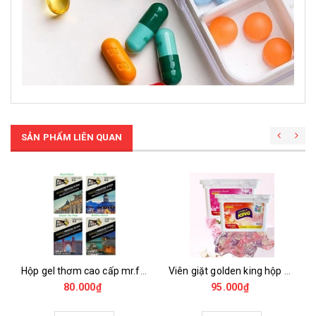
SẢN PHẨM LIÊN QUAN
Hộp gel thơm cao cấp mr.fresh 290g
Viên giặt golden king hộp 32 viên
80.000₫
95.000₫