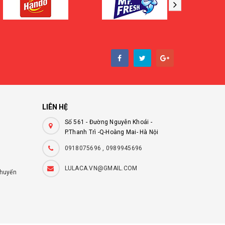
LIÊN HỆ
Số 561 - Đường Nguyễn Khoái -
P.Thanh Trì -Q-Hoàng Mai- Hà Nội
0918075696 , 0989945696
LULACA.VN@GMAIL.COM
chuyển