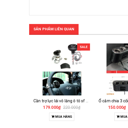
SẢN PHẨM LIÊN QUAN
SALE
Cần trợ lực lái vô lăng ô tô sf korea
179.000₫
220.000₫
150.000₫
MUA HÀNG
MUA