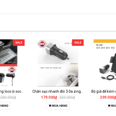
SALE
SALE
Ổ cắm chia 3 cổng loco iii socket wine
Chân sạc nhanh đôi 3.0a zingalo korea dl-928s cho ô tô
200.000₫
179.000₫
250.000₫
299.000
 HÀNG
MUA HÀNG
MU