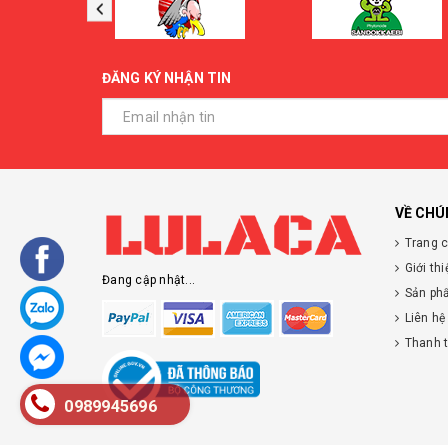
ĐĂNG KÝ NHẬN TIN
VỀ CHÚ
Trang 
Giới thi
Đang cập nhật...
Sản ph
Liên hệ
Thanh 
0989945696