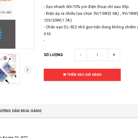
- Sạc nhanh 60>70% pin điện thoại chỉ sau 30p.
- Điện áp ra nhiều lựa chọn 5V/15W(3.0A) , 9V/18W(
12V/20W(1.7A)
- Chân sạc DL-922 nhỏ gọn tiện dung không chiếm d
ô tô.
-
-
+
SỐ LƯỢNG
THÊM VÀO GIỎ HÀNG
ƯỚNG DẪN MUA HÀNG
o Korea DL-922