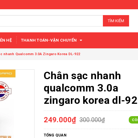
TÌM KIẾM
IÊN HỆ
THANH TOÁN-VẬN CHUYỂN
c nhanh Qualcomm 3.0A Zingaro Korea DL-922
Chân sạc nhanh
qualcomm 3.0a
zingaro korea dl-9
249.000₫
300.000₫
CÒ
TỔNG QUAN