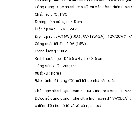
Công dụng : Sạc nhanh cho tất cả các dòng điện thoại v
Chất liệu : PC , PVC
Đường kính củ sạc : 4.5 cm
Điện áp vào : 12V ~ 24V
Điện áp ra : 5V/15W(3.0A) , 9V/18W(2A) , 12V/20W(1.7
Công suất tối đa : 3.0A (15W)
Trọng lương : 100g
Kích thước hộp : D15,5 x R7,5 x C4,5 cm
Hãng sản xuất : Zingaro
Xuất xứ : Korea
Bảo hành : 6 tháng đổi mới lỗi do nhà sản xuất
Chân sạc nhanh Qualcomm 3.0A Zingaro Korea DL-922 vớ
Được sủ dụng công nghệ ultra high speed 15W(3.0A) cho
chiếm diện tích ô tô và vô cùng an toàn.