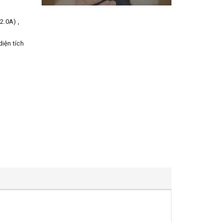
2.0A) ,
iện tích