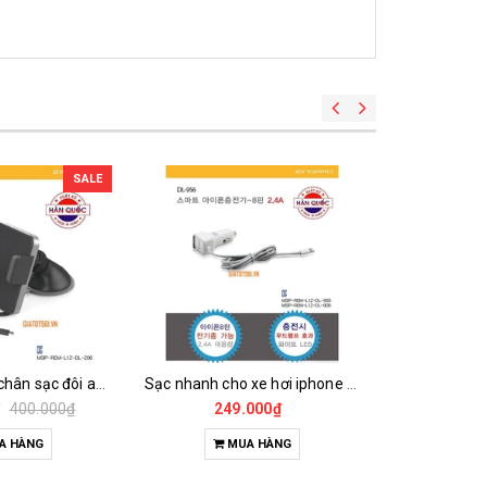
SALE
Bộ giá để kèm chân sạc đôi android zingalo dl-206
Sạc nhanh cho xe hơi iphone 2.4a zingalo korea dl-956
₫
400.000₫
249.000₫
24
A HÀNG
MUA HÀNG
M