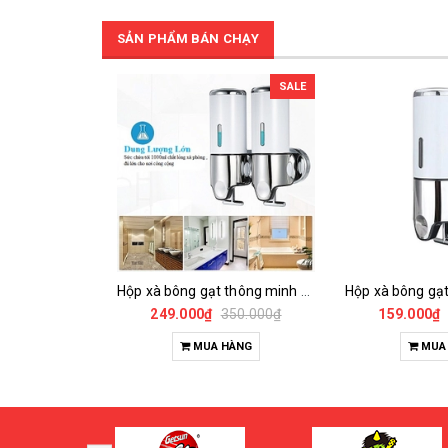
SẢN PHẨM BÁN CHẠY
SALE
Hộp xà bông gạt thông minh 2 bình 1000ml
249.000₫
350.000₫
159.000₫
MUA HÀNG
MUA