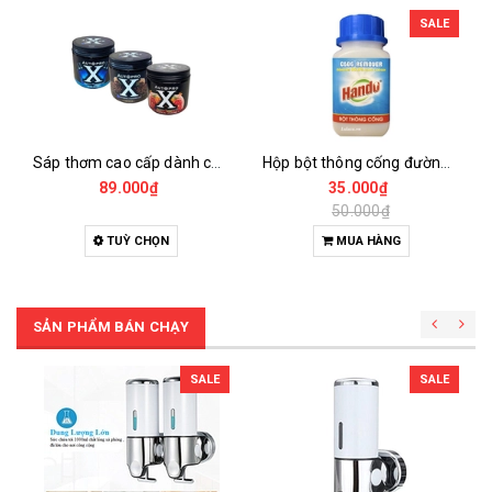
SALE
Sáp thơm cao cấp dành cho xe hơi autopro 220g
Hộp bột thông cống đường ống cực mạnh hando 280g
89.000₫
35.000₫
50.000₫
TUỲ CHỌN
MUA HÀNG
SẢN PHẨM BÁN CHẠY
SALE
SALE