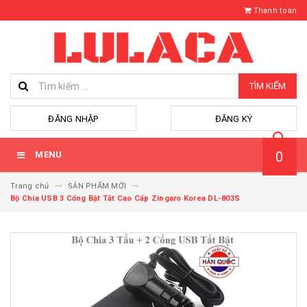
Thanh toán
TÌM KIẾM
hoặc
ĐĂNG NHẬP
ĐĂNG KÝ
0
MENU
Trang chủ
SẢN PHẨM MỚI
Bộ Chia USB 3 Cổng Bật Tắt Cao Cấp Zingaro Korea DL-803S