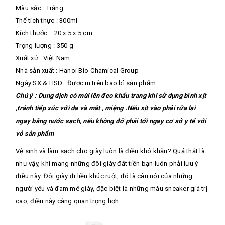
Màu sắc : Trắng
Thể tích thực : 300ml
Kích thước : 20 x 5 x 5 cm
Trọng lượng : 350 g
Xuất xứ : Việt Nam
Nhà sản xuất : Hanoi Bio-Chamical Group
Ngày SX & HSD : Được in trên bao bì sản phẩm
Chú ý : Dung dịch có mùi lên đeo khẩu trang khi sử dụng bình xịt
,tránh tiếp xúc với da và mắt , miệng .Nếu xịt vào phải rửa lại
ngay bằng nước sạch, nếu không đỡ phải tới ngay cơ sở y tế với
vỏ sản phẩm
Vệ sinh và làm sạch cho giày luôn là điều khó khăn? Quả thật là
như vậy, khi mang những đôi giày đắt tiền bạn luôn phải lưu ý
điều này. Đôi giày đi liền khúc ruột, đó là câu nói của những
người yêu và đam mê giày, đặc biệt là những màu sneaker giá trị
cao, điều này càng quan trọng hơn.