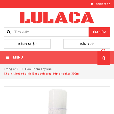
Thanh toán
TÌM KIẾM
hoặc
ĐĂNG NHẬP
ĐĂNG KÝ
0
MENU
Trang chủ
Hóa Phẩm Tẩy Rửa
Chai xịt bọt vệ sinh làm sạch giày dép sneaker 300ml