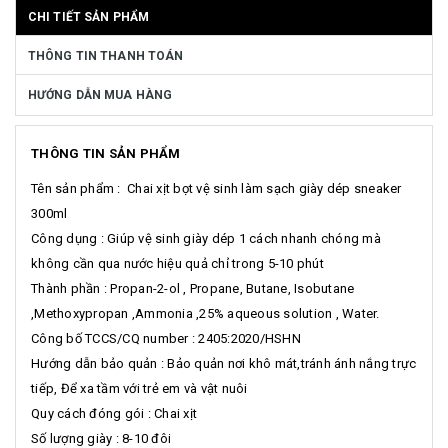
CHI TIẾT SẢN PHẨM
THÔNG TIN THANH TOÁN
HƯỚNG DẪN MUA HÀNG
THÔNG TIN SẢN PHẨM
Tên sản phẩm : Chai xịt bọt vệ sinh làm sạch giày dép sneaker
300ml
Công dụng : Giúp vệ sinh giày dép 1 cách nhanh chóng mà
không cần qua nước hiệu quả chỉ trong 5-10 phút
Thành phần : Propan-2-ol , Propane, Butane, Isobutane
,Methoxypropan ,Ammonia ,25% aqueous solution , Water.
Công bố TCCS/CQ number : 2405:2020/HSHN
Hướng dẫn bảo quản : Bảo quản nơi khô mát,tránh ánh nắng trực
tiếp, Để xa tầm với trẻ em và vật nuôi
Quy cách đóng gói : Chai xịt
Số lượng giày : 8-10 đôi