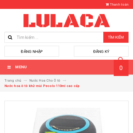
Thanh toán
TÌM KIẾM
hoặc
ĐĂNG NHẬP
ĐĂNG KÝ
0
MENU
Trang chủ
Nước Hoa Cho Ô tô
Nước hoa ô tô khử mùi Pecolo 110ml cao cấp