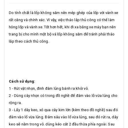
Do tính chất là lốp không săm nên mép ghép của lốp với vành xe
rất căng và chính xác. Vì vậy, việc tháo lắp thủ công có thể làm
hỏng lốp và vành xe. Tốt hơn hết, khi đi xa bằng xe máy bạn nên
trang bị cho mình một bộ vá lốp không săm để tránh phải tháo
lắp theo cách thủ công.
Cách sử dụng:
1 - Rút vật nhọn, đinh đâm lủng bánh ra khỏi vỏ.
2 - Dùng cây nhọn có trong đồ nghề để đâm vào lỗ vừa lủng cho
rộng ra.
3 - Lấy 1 dây keo, xỏ qua cây kim lớn (kèm theo đồ nghề) sau đó
đâm vào lổ vừa lủng. Đâm sâu vào lổ vừa lủng, sau đó rút ra, dây
keo sẽ nằm trong vỏ. dùng kéo cắt 2 đầu thừa phía ngoài. Sau