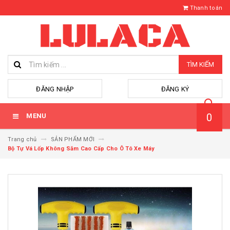
Thanh toán
TÌM KIẾM
hoặc
ĐĂNG NHẬP
ĐĂNG KÝ
0
MENU
Trang chủ
SẢN PHẨM MỚI
Bộ Tự Vá Lốp Không Săm Cao Cấp Cho Ô Tô Xe Máy