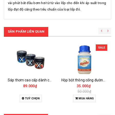
vài phút bắt đầu bơm hơi từ từ vào lốp cho đến khi áp suất trong
lốp đạt độ căng theo tiêu chuẩn của loại lốp đó.
SẢN PHẨM LIÊN QUAN
SALE
Sáp thơm cao cấp dành cho xe hơi autopro 220g
Hộp bột thông cống đường ống cực mạnh hando 280g
89.000₫
35.000₫
50.000₫
TUỲ CHỌN
MUA HÀNG